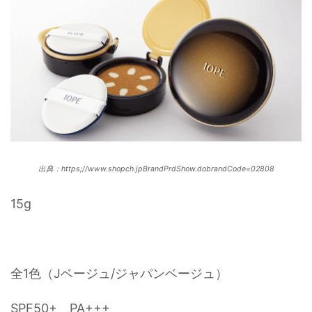
出典：https;//www.shopch.jpBrandPrdShow.dobrandCode=02808
15g
全1色（Jベージュ/ジャパンベージュ）
SPF50+ PA+++