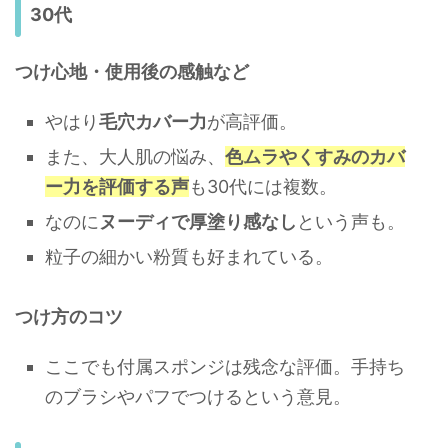
30代
つけ心地・使用後の感触など
やはり
毛穴カバー力
が高評価。
また、大人肌の悩み、
色ムラやくすみのカバ
ー力を評価する声
も30代には複数。
なのに
ヌーディで厚塗り感なし
という声も。
粒子の細かい粉質も好まれている。
つけ方のコツ
ここでも付属スポンジは残念な評価。手持ち
のブラシやパフでつけるという意見。