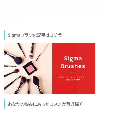
メイクアップ
円形脱毛症
基礎化粧品
江原道
髪&手&体
Sigmaブラシの記事はコチラ
あなたの悩みにあったコスメが毎月届く