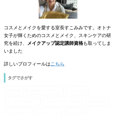
コスメとメイクを愛する室長すこみみです。オトナ
女子が輝くためのコスメとメイク、スキンケアの研
究を続け、
メイクアップ認定講師資格
も取ってしま
いました
詳しいプロフィールは
こちら
タグでさがす
FLOSCA
LalaVie（ララヴィ）
アイブロウ
キット・プレゼント
クレンジング・洗顔料
コスメ収納
ブラシ&ツール
ベースメイク
メイクの資格