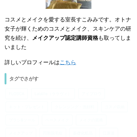
コスメとメイクを愛する室長すこみみです。オトナ
女子が輝くためのコスメとメイク、スキンケアの研
究を続け、
メイクアップ認定講師資格
も取ってしま
いました
詳しいプロフィールは
こちら
タグでさがす
FLOSCA
LalaVie（ララヴィ）
アイブロウ
キット・プレゼント
クレンジング・洗顔料
コスメ収納
ブラシ&ツール
ベースメイク
メイクの資格
メイクアップ
円形脱毛症
基礎化粧品
江原道