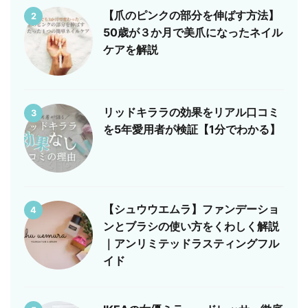
【爪のピンクの部分を伸ばす方法】
2
50歳が３か月で美爪になったネイル
ケアを解説
リッドキララの効果をリアル口コミ
3
を5年愛用者が検証【1分でわかる】
【シュウウエムラ】ファンデーショ
4
ンとブラシの使い方をくわしく解説
｜アンリミテッドラスティングフル
イド