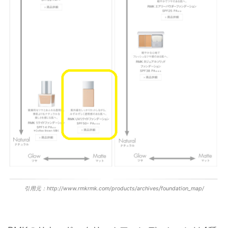
/
引用元：http://www.rmkrmk.com/products/archives
foundation_map/