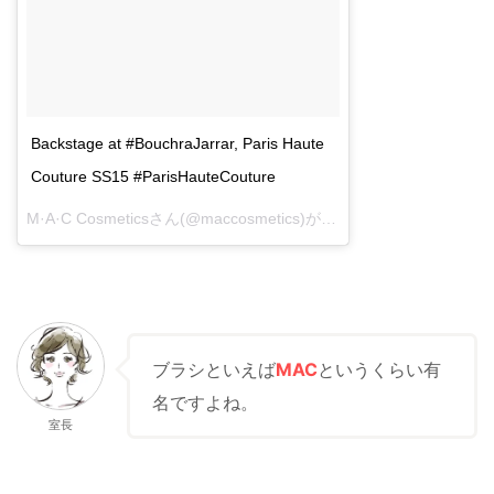
Backstage at #BouchraJarrar, Paris Haute
Couture SS15 #ParisHauteCouture
M·A·C Cosmeticsさん(@maccosmetics)がシェアした投稿 -
2015 
ブラシといえば
MAC
というくらい有
名ですよね。
室長