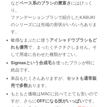
など
ベース系のブラシの豊富さ
にはびっく
り。
ファンデーションブラシで紹介したKABUKI
のシリーズには先端の形状がいろいろありま
す。
敏感なまぶたに使う
アイシャドウブラシもど
れも優秀
で、まったくチクチクしません。そ
して用途に合わせた種類がすごい。
Sigmaxという合成毛
を使ったブラシが特に
絶品です。
単品もたくさんありますが、
セットも通常販
売で多数
あります。
もともと価格はMACに比べてとても安いので
すが、さらに
OFFになる技がいっぱい
です。