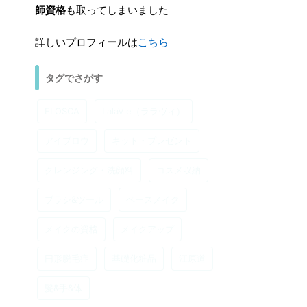
詳しいプロフィールは
こちら
タグでさがす
FLOSCA
LalaVie（ララヴィ）
アイブロウ
キット・プレゼント
クレンジング・洗顔料
コスメ収納
ブラシ&ツール
ベースメイク
メイクの資格
メイクアップ
円形脱毛症
基礎化粧品
江原道
髪&手&体