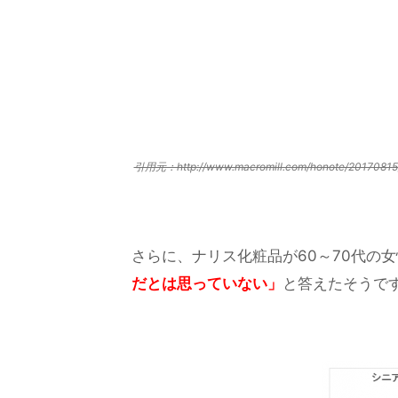
引用元：http://www.macromill.com/honote/
さらに、ナリス化粧品が60～70代の
だとは思っていない」
と答えたそうで