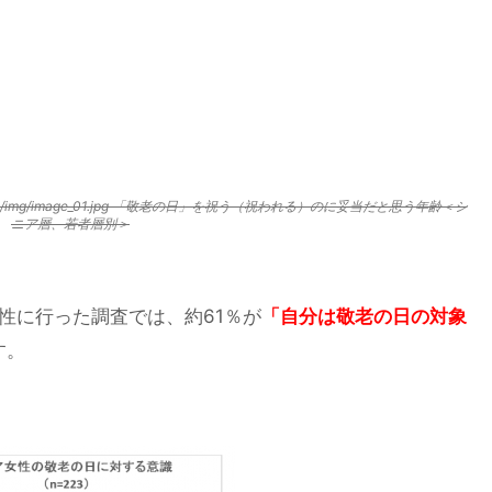
20170815/img/image_01.jpg 「敬老の日」を祝う（祝われる）のに妥当だと思う年齢＜シ
ニア層、若者層別＞
女性に行った調査では、約61％が
「自分は敬老の日の対象
す。