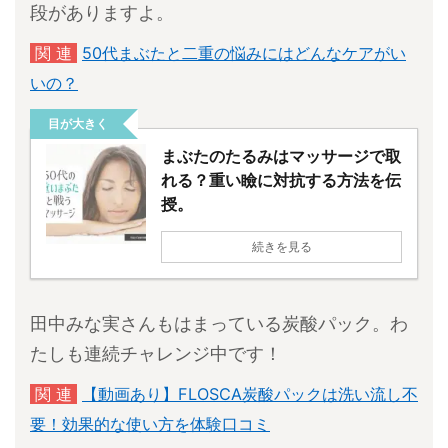
段がありますよ。
関 連
50代まぶたと二重の悩みにはどんなケアがい
いの？
目が大きく
まぶたのたるみはマッサージで取
れる？重い瞼に対抗する方法を伝
授。
続きを見る
田中みな実さんもはまっている炭酸パック。わ
たしも連続チャレンジ中です！
関 連
【動画あり】FLOSCA炭酸パックは洗い流し不
要！効果的な使い方を体験口コミ