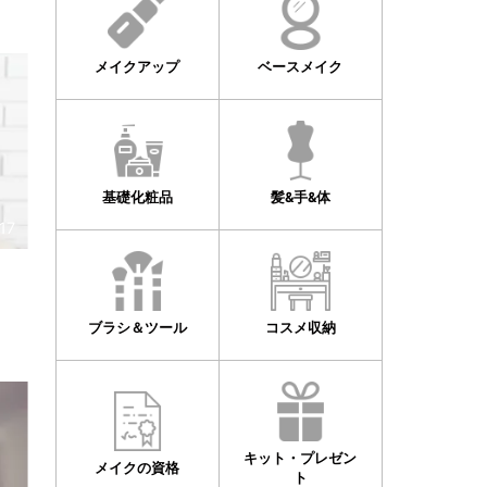
メイクアップ
ベースメイク
基礎化粧品
髪&手&体
17
ブラシ＆ツール
コスメ収納
キット・プレゼン
メイクの資格
ト