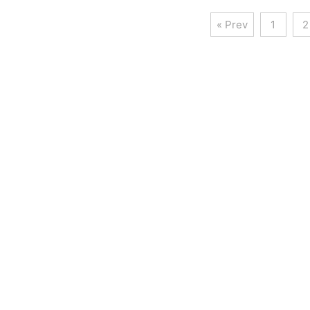
« Prev
1
2