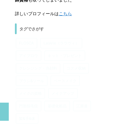
詳しいプロフィールは
こちら
タグでさがす
FLOSCA
LalaVie（ララヴィ）
アイブロウ
キット・プレゼント
クレンジング・洗顔料
コスメ収納
ブラシ&ツール
ベースメイク
メイクの資格
メイクアップ
円形脱毛症
基礎化粧品
江原道
髪&手&体