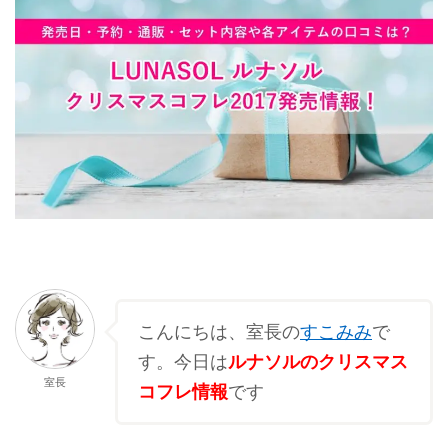
こんにちは、室長の
すこみみ
で
す。今日は
ルナソルのクリスマス
室長
コフレ情報
です