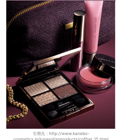
引用元：http://www.kanebo-
cosmetics.jp/lunasol/spproducts/coffret_15.html