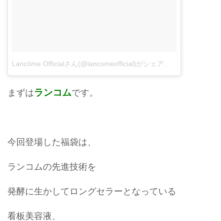
Lancôme Officialさん(@lancomeofficial)がシェアした投稿
-
1月 3, 
ランコム
まずは
です。
今回登場した福袋は、
ランコムの先進技術を
発酵に生かしてロングセラーとなっている
看板美容液、